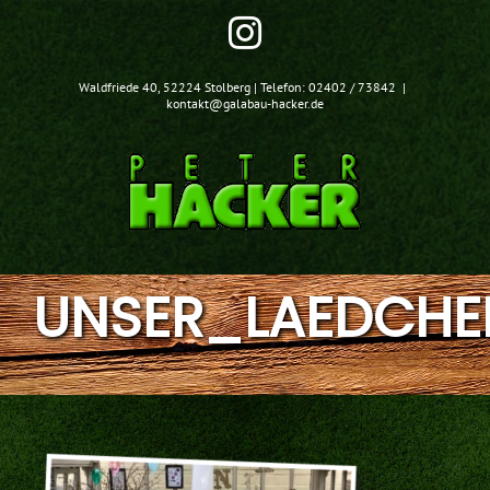
Zum
Instagram
Inhalt
springen
Waldfriede 40, 52224 Stolberg | Telefon: 02402 / 73842
|
kontakt@galabau-hacker.de
UNSER_LAEDCHE