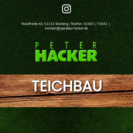
Zum
Instagram
Inhalt
springen
Waldfriede 40, 52224 Stolberg | Telefon: 02402 / 73842
|
kontakt@galabau-hacker.de
TEICHBAU